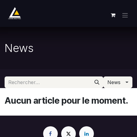
Se rendre au contenu
News
News
Aucun article pour le moment.