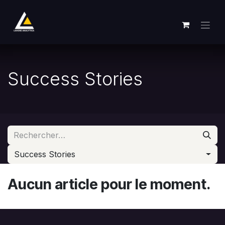
Se rendre au contenu
Success Stories
Success Stories
Aucun article pour le moment.