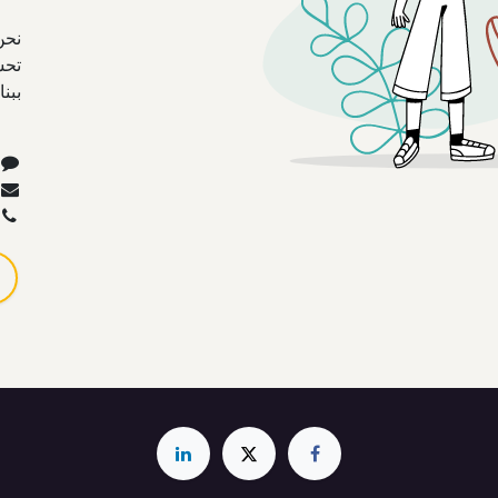
نحن
تحس
ببن