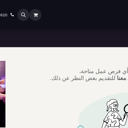
ubmit Ticket
INDUSTRY
ODOO ERP
ODOO SERVICE
5620
ً أي فرص عمل متاحة،
معنا
للتقديم بغض النظر عن ذلك.