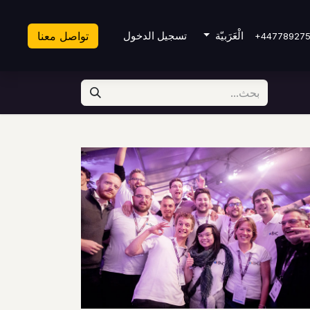
S
الْعَرَبيّة
تسجيل الدخول
تواصل معنا
+44778927