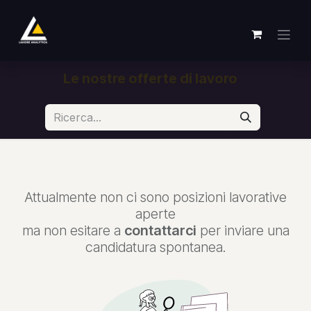
Passa al contenuto
Le nostre offerte di lavoro
Attualmente non ci sono posizioni lavorative
aperte
ma non esitare a
contattarci
per inviare una
candidatura spontanea.