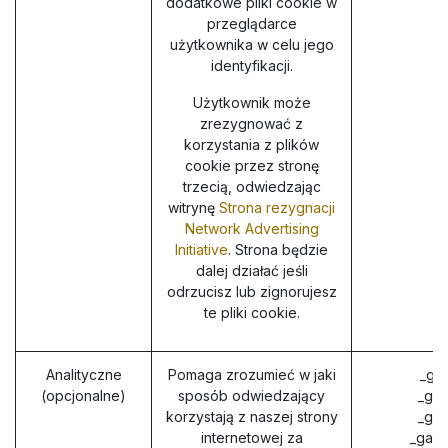
dodatkowe pliki cookie w
przeglądarce
użytkownika w celu jego
identyfikacji.
Użytkownik może
zrezygnować z
korzystania z plików
cookie przez stronę
trzecią, odwiedzając
witrynę
Strona rezygnacji
Network Advertising
Initiative
. Strona będzie
dalej działać jeśli
odrzucisz lub zignorujesz
te pliki cookie.
Analityczne
Pomaga zrozumieć w jaki
_ga
(opcjonalne)
sposób odwiedzający
_gat
korzystają z naszej strony
_gid
internetowej za
_gac_