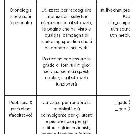
Cronologia
Utilizzato per raccogliere
im_livechat_prev
interazioni
informazioni sulle tue
(Odo
(opzionale)
interazioni con il sito web,
utm_campaig
le pagine che hai visto e
utm_source
qualsiasi campagna di
utm_medium
marketing specifica che ti
ha portato al sito web.
Potremmo non essere in
grado di fornirti il miglior
servizio se rifiuti questi
cookie, ma il sito web
funzionerà.
Pubblicità &
Utilizzato per rendere la
__gads (G
marketing
pubblicità più
__gac (G
(facoltativo)
coinvolgente per gli utenti
e più preziosa per gli
editori e gli inserzionisti,
come ad esempio fornire